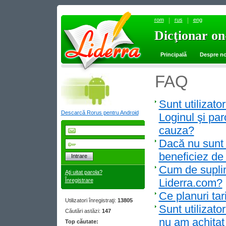
rom
rus
eng
Dicţionar on
Dicţionar on
Principală
Despre no
FAQ
Sunt utilizator
Descarcă Rorus pentru Android
Loginul şi par
cauza?
Dacă nu sunt î
beneficiez de 
Intrare
Cum de suplin
Aţi uitat parola?
Liderra.com?
Înregistrare
Ce planuri tar
Utilizatori înregistraţi:
13805
Sunt utilizato
Căutări astăzi:
147
nu am achitat
Top căutate: