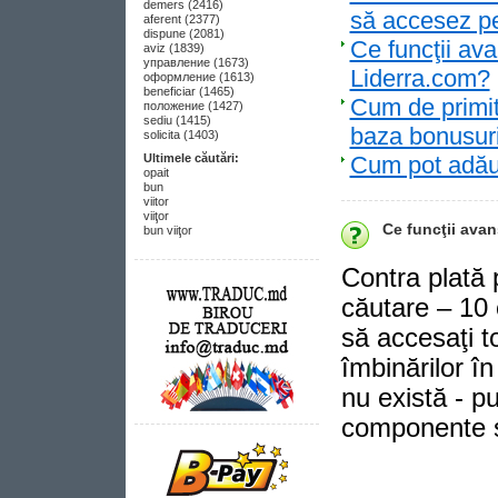
demers (2416)
să accesez pe
aferent (2377)
dispune (2081)
Ce funcţii ava
aviz (1839)
управление (1673)
Liderra.com?
оформление (1613)
beneficiar (1465)
Cum de primit 
положение (1427)
sediu (1415)
baza bonusuri
solicita (1403)
Ultimele căutări:
Cum pot adăug
opait
bun
viitor
viiţor
Ce funcţii avan
bun viiţor
Contra plată 
căutare – 10 c
să accesaţi t
îmbinărilor î
nu există - p
componente s