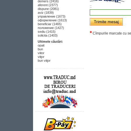
demers (2416)
aferent (2377)
::
dispune (2081)
aviz (1839)
управление (1673)
оформление (1613)
Trimite mesaj
beneficiar (1465)
положение (1427)
sediu (1415)
*
Cîmpurile marcate cu sem
solicita (1403)
Ultimele căutări:
opait
bun
viitor
viiţor
bun viiţor