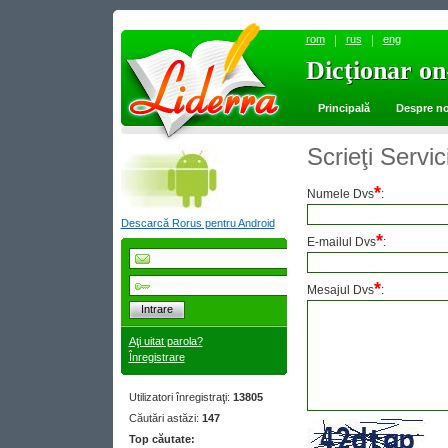
rom
rus
eng
Dicţionar on
Dicţionar on
Principală
Despre no
Scrieţi Servi
*
Numele Dvs
:
Descarcă Rorus pentru Android
*
E-mailul Dvs
:
*
Mesajul Dvs
:
Intrare
Aţi uitat parola?
Înregistrare
Utilizatori înregistraţi:
13805
Căutări astăzi:
147
Top căutate: